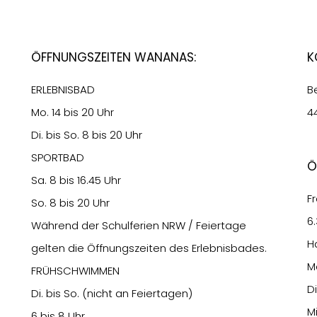
Öffnungszeiten Wananas:
K
ERLEBNISBAD
B
Mo. 14 bis 20 Uhr
4
Di. bis So. 8 bis 20 Uhr
SPORTBAD
Ö
Sa. 8 bis 16.45 Uhr
Fr
So. 8 bis 20 Uhr
6
Während der Schulferien NRW / Feiertage
H
gelten die Öffnungszeiten des Erlebnisbades.
M
FRÜHSCHWIMMEN
Di
Di. bis So. (nicht an Feiertagen)
M
6 bis 8 Uhr