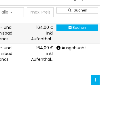
Suchen
alle
t- und
164,00 €
Buchen
nisbad
inkl.
anas
Aufenthal...
t- und
164,00 €
Ausgebucht
nisbad
inkl.
anas
Aufenthal...
1