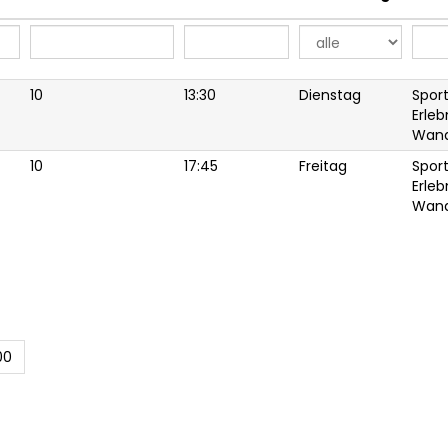
10
13:30
Dienstag
Spor
Erleb
Wan
10
17:45
Freitag
Spor
Erleb
Wan
00