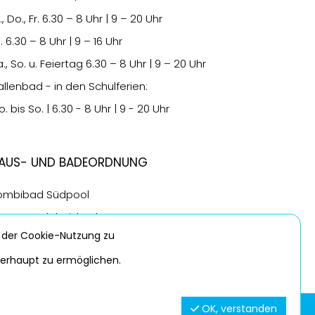
., Do., Fr.
6.30
– 8 Uhr | 9 – 20 Uhr
i.
6.30
– 8 Uhr | 9 – 16 Uhr
., So. u. Feiertag
6.30
– 8 Uhr | 9 – 20 Uhr
allenbad - in den Schulferien:
. bis So. | 6.30 - 8 Uhr | 9 - 20 Uhr
aus- und Badeordnung
ombibad Südpool
port- & Erlebnisbad Wananas
 der Cookie-Nutzung zu
berhaupt zu ermöglichen.
OK, verstanden