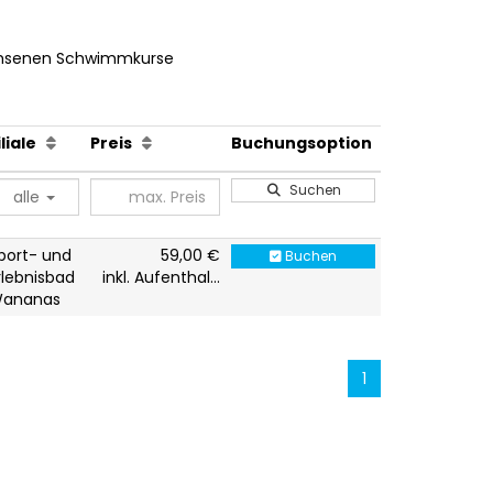
hsenen Schwimmkurse
iliale
Preis
Buchungsoption
Suchen
alle
port- und
59,00 €
Buchen
rlebnisbad
inkl. Aufenthal...
ananas
1