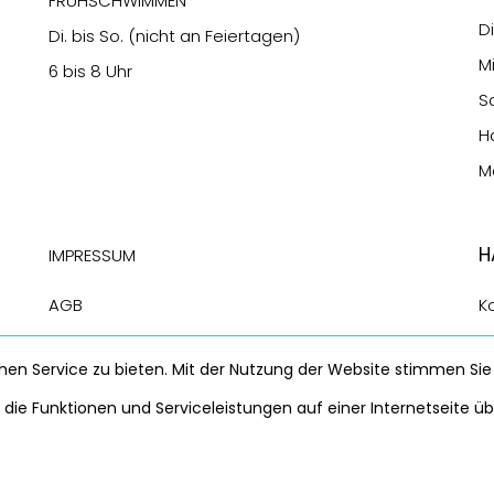
FRÜHSCHWIMMEN
Di
Di. bis So. (nicht an Feiertagen)
M
6 bis 8 Uhr
Sa
H
Mo
H
Impressum
AGB
K
DSB
S
en Service zu bieten. Mit der Nutzung der Website stimmen Sie
Widerrufsbelehrung
die Funktionen und Serviceleistungen auf einer Internetseite ü
H |
Impressum
|
Datenschutz
|
Wananas
|
Suedpool