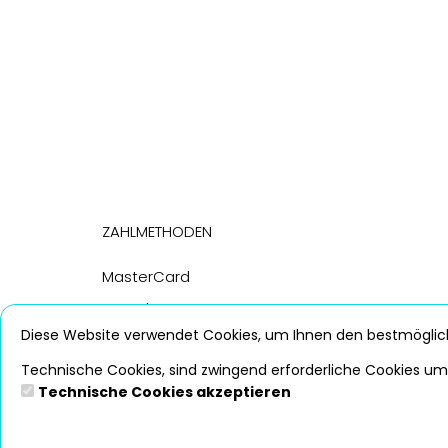
Zahlmethoden
MasterCard
PayPal
Diese Website verwendet Cookies, um Ihnen den bestmöglich
Visa
Technische Cookies, sind zwingend erforderliche Cookies um 
Technische Cookies akzeptieren
© Copyright 2026 Herner Bädergesellschaft mb