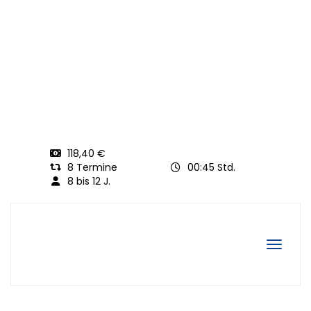
118,40 €
8 Termine
00:45 Std.
8 bis 12 J.
Navigat