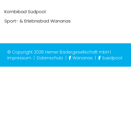
Kombibad Südpool
Sport- & Erlebnisbad Wananas
© Copyright 2026 Herner Bädergesellschaft mbH |
Impressum
|
Datenschutz
|
Wananas
|
Suedpool