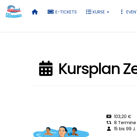
E-TICKETS
KURSE
EVEN
Kursplan Ze
103,20 €
8 Termine
15 bis 99 J.