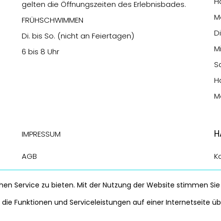
H
gelten die Öffnungszeiten des Erlebnisbades.
M
FRÜHSCHWIMMEN
Di
Di. bis So. (nicht an Feiertagen)
M
6 bis 8 Uhr
Sa
H
Mo
H
Impressum
AGB
K
DSB
S
en Service zu bieten. Mit der Nutzung der Website stimmen Sie
Widerrufsbelehrung
die Funktionen und Serviceleistungen auf einer Internetseite ü